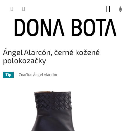
Přejít
NÁKUP
na
obsah
KOŠÍK
Ángel Alarcón, černé kožené
polokozačky
Značka:
Ángel Alarcón
Tip