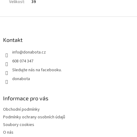
Velikost
:
39
Z
á
p
a
Kontakt
t
info
@
donabota.cz
í
608 074 347
Sledujte nás na facebooku.
donabota
Informace pro vás
Obchodní podmínky
Podmínky ochrany osobních údajů
Soubory cookies
O nás