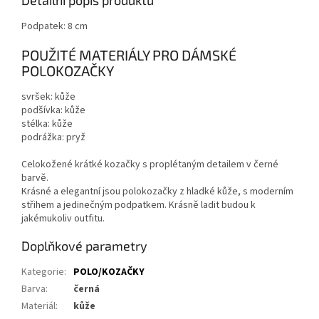
Detailní popis produktu
Podpatek: 8 cm
POUŽITÉ MATERIÁLY PRO DÁMSKÉ
POLOKOZAČKY
svršek: kůže
podšívka: kůže
stélka: kůže
podrážka: pryž
Celokožené krátké kozačky s proplétaným detailem v černé
barvě.
Krásné a elegantní jsou polokozačky z hladké kůže, s moderním
střihem a jedinečným podpatkem. Krásně ladit budou k
jakémukoliv outfitu.
Doplňkové parametry
Kategorie
:
POLO/KOZAČKY
Barva
:
černá
Materiál
:
kůže