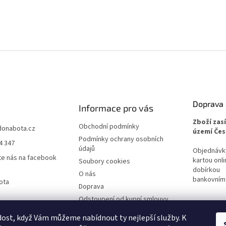
Doprava 
Informace pro vás
Zboží zas
Obchodní podmínky
donabota.cz
území Čes
Podmínky ochrany osobních
4 347
údajů
Objednávky 
te nás na facebook
kartou onli
Soubory cookies
dobírkou
O nás
bankovním
ota
Doprava
Odstoupení od kupní smlouvy
Reklamace
ost, když Vám můžeme nabídnout ty nejlepší služby. K