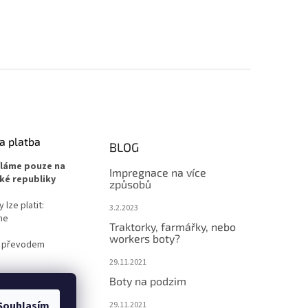
a platba
BLOG
íláme pouze na
Impregnace na více
ké republiky
způsobů
lze platit:
3.2.2023
ne
Traktorky, farmářky, nebo
workers boty?
 převodem
29.11.2021
Boty na podzim
Souhlasím
29.11.2021