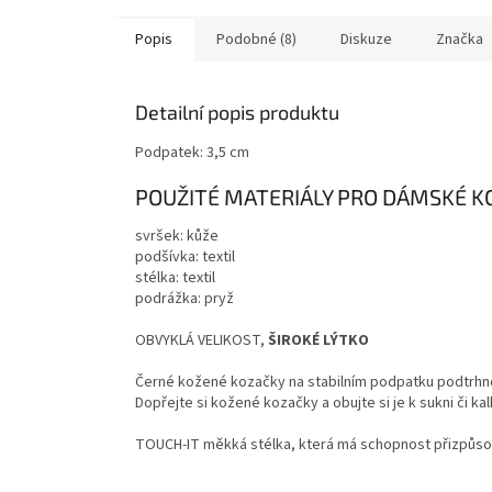
Popis
Podobné (8)
Diskuze
Značka
Detailní popis produktu
Podpatek: 3,5 cm
POUŽITÉ MATERIÁLY PRO DÁMSKÉ K
svršek: kůže
podšívka: textil
stélka: textil
podrážka: pryž
OBVYKLÁ VELIKOST,
ŠIROKÉ LÝTKO
Černé kožené kozačky na stabilním podpatku podtrhno
Dopřejte si kožené kozačky a obujte si je k sukni či k
TOUCH-IT měkká stélka, která má schopnost přizpůsobi