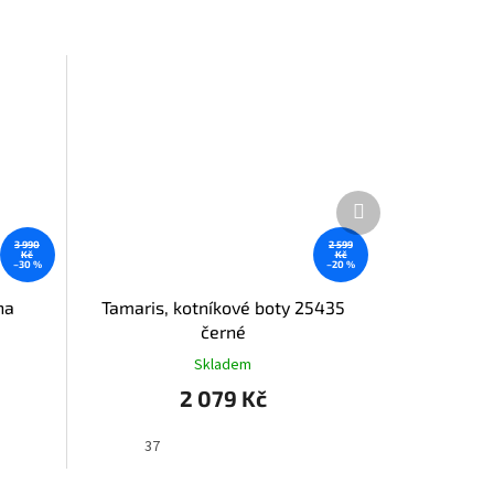
Další
produkt
3 990
2 599
Kč
Kč
–30 %
–20 %
na
Tamaris, kotníkové boty 25435
černé
Skladem
2 079 Kč
37