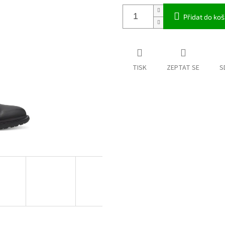
Přidat do koš
TISK
ZEPTAT SE
S