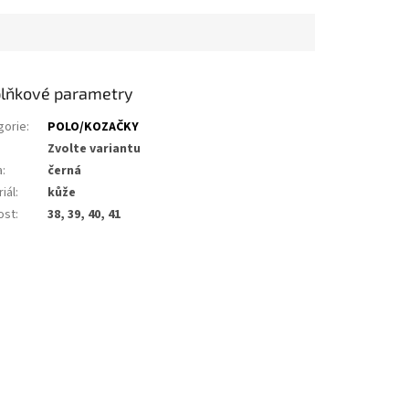
lňkové parametry
gorie
:
POLO/KOZAČKY
Zvolte variantu
a
:
černá
iál
:
kůže
ost
:
38, 39, 40, 41