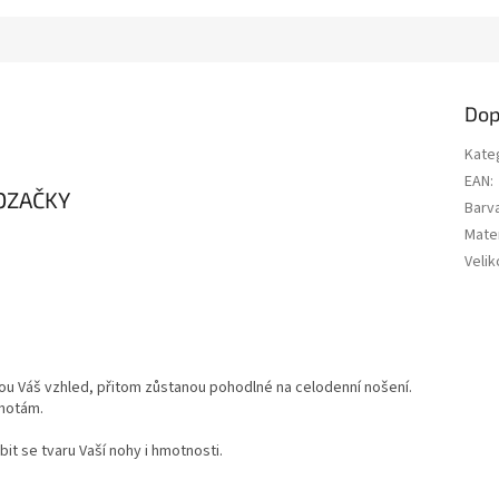
Dop
Kate
EAN
:
OZAČKY
Barv
Mater
Velik
u Váš vzhled, přitom zůstanou pohodlné na celodenní nošení.
alhotám.
t se tvaru Vaší nohy i hmotnosti.