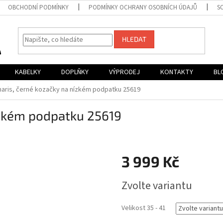
OBCHODNÍ PODMÍNKY
PODMÍNKY OCHRANY OSOBNÍCH ÚDAJŮ
S
HLEDAT
KABELKY
DOPLŇKY
VÝPRODEJ
KONTAKTY
BL
aris, černé kozačky na nízkém podpatku 25619
ízkém podpatku 25619
3 999 Kč
Měrná
Zvolte variantu
cena:
Velikost 35 - 41