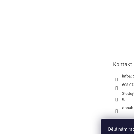
Z
á
p
a
t
Kontakt
í
info
@
608 07
Sleduj
u.
donab
Dělá nám rad