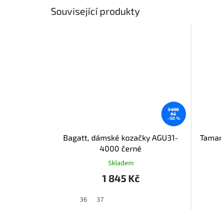
Související produkty
3 690
Kč
–50 %
Bagatt, dámské kozačky AGU31-
Tamar
4000 černé
Skladem
1 845 Kč
36
37