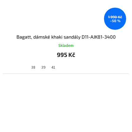
1 990 Kč
–50 %
Bagatt, dámské khaki sandály D11-AJK81-3400
Skladem
995 Kč
38
39
41