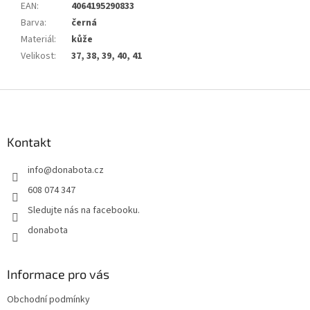
EAN
:
4064195290833
Barva
:
černá
Materiál
:
kůže
Velikost
:
37, 38, 39, 40, 41
Z
á
p
a
Kontakt
t
info
@
donabota.cz
í
608 074 347
Sledujte nás na facebooku.
donabota
Informace pro vás
Obchodní podmínky