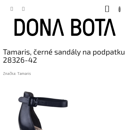
Přejít
NÁKUP
na
obsah
KOŠÍK
Tamaris, černé sandály na podpatku
28326-42
Značka:
Tamaris