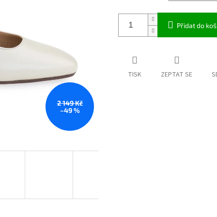
Přidat do koš
TISK
ZEPTAT SE
S
2 149 Kč
–49 %