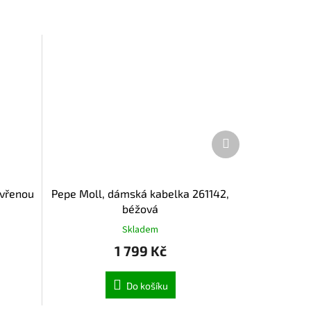
Další
produkt
evřenou
Pepe Moll, dámská kabelka 261142,
béžová
Skladem
1 799 Kč
Do košíku