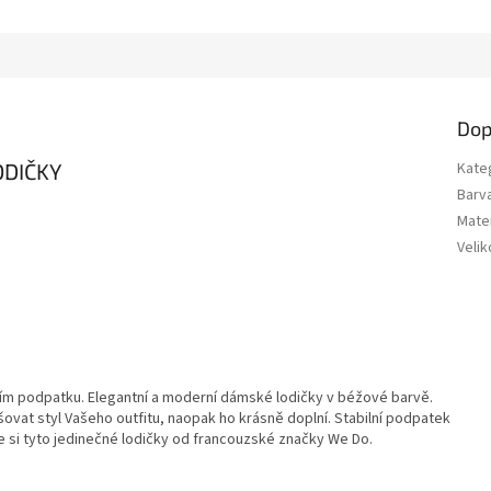
Dop
ODIČKY
Kate
Barv
Mater
Velik
ním podpatku. Elegantní a moderní dámské lodičky v béžové barvě.
ovat styl Vašeho outfitu, naopak ho krásně doplní. Stabilní podpatek
e si tyto jedinečné lodičky od francouzské značky We Do.