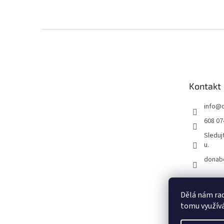
Z
á
p
a
t
Kontakt
í
info
@
608 07
Sleduj
u.
donab
Dělá nám rad
tomu využívá