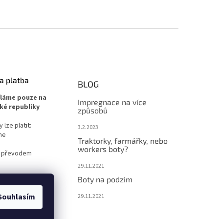
a platba
BLOG
íláme pouze na
Impregnace na více
ké republiky
způsobů
lze platit:
3.2.2023
ne
Traktorky, farmářky, nebo
workers boty?
 převodem
29.11.2021
Boty na podzim
Souhlasím
29.11.2021