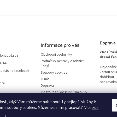
Doprava 
Informace pro vás
Zboží zas
Obchodní podmínky
donabota.cz
území Čes
Podmínky ochrany osobních
4 347
údajů
Objednávky 
te nás na facebook
kartou onli
Soubory cookies
dobírkou
O nás
bankovním
ota
Doprava
Odstoupení od kupní smlouvy
Reklamace
ost, když Vám můžeme nabídnout ty nejlepší služby. K
me soubory cookies. Můžeme s nimi pracovat?. Více
zde
.