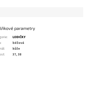
lňkové parametry
gorie
:
LODIČKY
a
:
béžová
iál
:
kůže
ost
:
37, 38