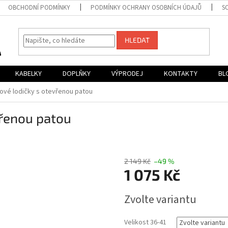
OBCHODNÍ PODMÍNKY
PODMÍNKY OCHRANY OSOBNÍCH ÚDAJŮ
S
HLEDAT
KABELKY
DOPLŇKY
VÝPRODEJ
KONTAKTY
BL
ové lodičky s otevřenou patou
vřenou patou
2 149 Kč
–49 %
1 075 Kč
Měrná
Zvolte variantu
cena:
Velikost 36-41