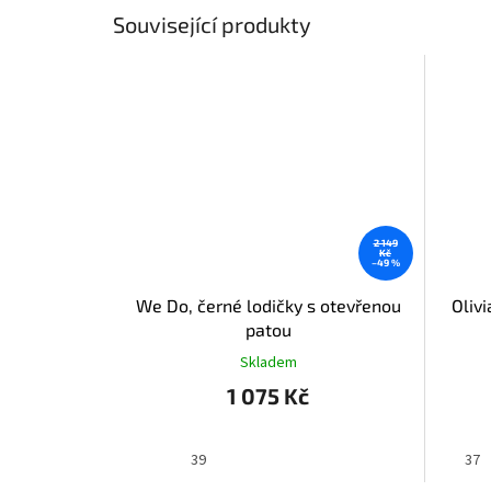
Související produkty
2 149
Kč
–49 %
We Do, černé lodičky s otevřenou
Oliv
patou
Skladem
1 075 Kč
39
37