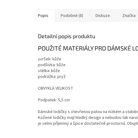
Popis
Podobné (8)
Diskuze
Značka
Detailní popis produktu
POUŽITÉ MATERIÁLY PRO DÁMSKÉ L
svršek: kůže
podšívka: kůže
stélka: kůže
podrážka: pryž
OBVYKLÁ VELIKOST
Podpatek: 5,5 cm
Dámské lodičky s otevřenou patou na nízkém a stabil
Kožené lodičky mají hladký design a nebudou tak naruš
je velmi příjemný a špice dostatečně prostorná. Obujt