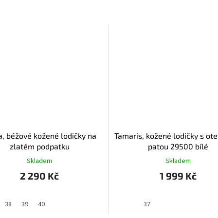
ia, béžové kožené lodičky na
Tamaris, kožené lodičky s ot
zlatém podpatku
patou 29500 bílé
Skladem
Skladem
2 290 Kč
1 999 Kč
38
39
40
37