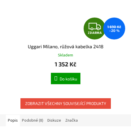
Z
1 690 Kč
–20 %
ZDARMA
D
Uggari Milano, růžová kabelka 2418
A
Skladem
R
1 352 Kč
M
Do košíku
A
ZOBRAZIT VŠECHNY SOUVISEJÍCÍ PRODUKTY
Popis
Podobné (8)
Diskuze
Značka