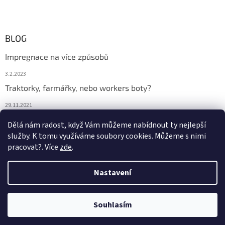
BLOG
Impregnace na více způsobů
3.2.2023
Traktorky, farmářky, nebo workers boty?
29.11.2021
Boty na podzim
Dělá nám radost, když Vám můžeme nabídnout ty nejlepší
služby. K tomu využíváme soubory cookies. Můžeme s nimi
29.11.2021
pracovat?. Více
zde
.
Nastavení
Vytvořil Shoptet
Souhlasím
Copyright 2026
DONA BOTA
. Všechna práva vyhrazena.