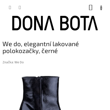
Přejít
NÁKUP
na
obsah
KOŠÍK
We do, elegantní lakované
polokozačky, černé
Značka:
We Do