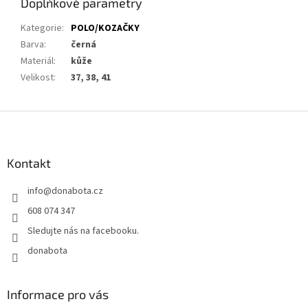
Doplňkové parametry
Kategorie
:
POLO/KOZAČKY
Barva
:
černá
Materiál
:
kůže
Velikost
:
37, 38, 41
Z
á
p
a
Kontakt
t
info
@
donabota.cz
í
608 074 347
Sledujte nás na facebooku.
donabota
Informace pro vás