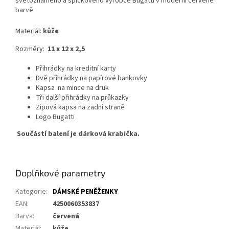
světoznámého a špičkového výrobce Bugatti v moderní červené
barvě.
Materiál:
kůže
Rozměry:
11 x 12 x 2,5
Přihrádky na kreditní karty
Dvě přihrádky na papírové bankovky
Kapsa na mince na druk
Tři další přihrádky na průkazky
Zipová kapsa na zadní straně
Logo Bugatti
Součástí balení je dárková krabička.
Doplňkové parametry
Kategorie
:
DÁMSKÉ PENĚŽENKY
EAN
:
4250060353837
Barva
:
červená
Materiál
:
kůže