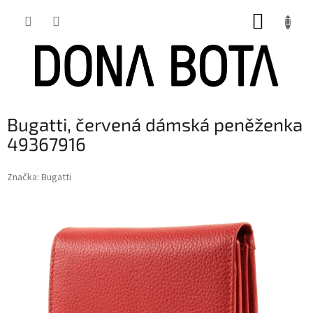
Přejít
NÁKUP
na
obsah
KOŠÍK
Bugatti, červená dámská peněženka
49367916
Značka:
Bugatti