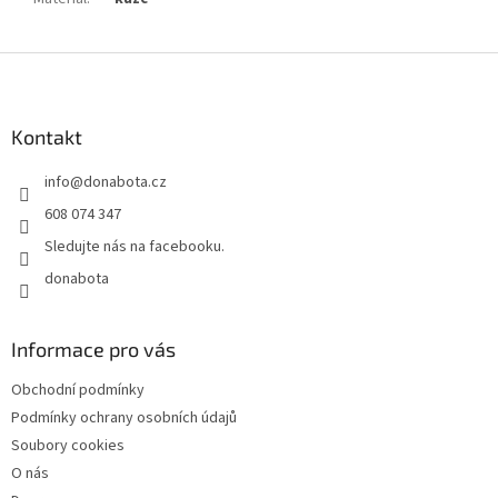
Z
á
p
a
Kontakt
t
info
@
donabota.cz
í
608 074 347
Sledujte nás na facebooku.
donabota
Informace pro vás
Obchodní podmínky
Podmínky ochrany osobních údajů
Soubory cookies
O nás