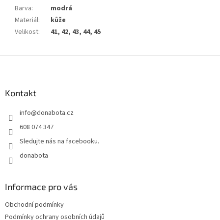
Barva
:
modrá
Materiál
:
kůže
Velikost
:
41, 42, 43, 44, 45
Z
á
p
a
Kontakt
t
info
@
donabota.cz
í
608 074 347
Sledujte nás na facebooku.
donabota
Informace pro vás
Obchodní podmínky
Podmínky ochrany osobních údajů