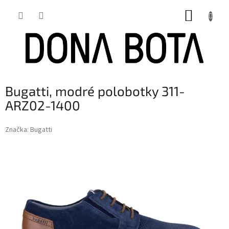
Přejít
NÁKUP
na
obsah
KOŠÍK
Bugatti, modré polobotky 311-
ARZ02-1400
Značka:
Bugatti