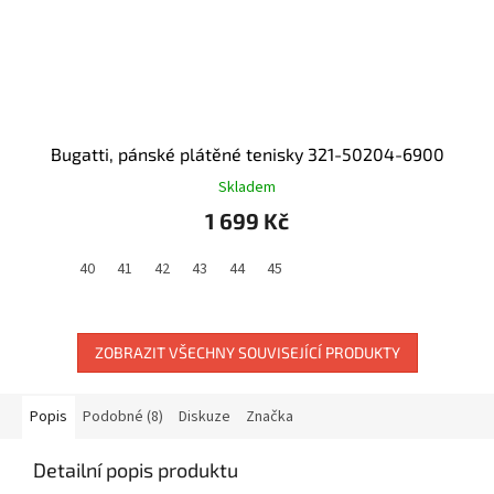
Bugatti, pánské plátěné tenisky 321-50204-6900
Skladem
1 699 Kč
40
41
42
43
44
45
ZOBRAZIT VŠECHNY SOUVISEJÍCÍ PRODUKTY
Popis
Podobné (8)
Diskuze
Značka
Detailní popis produktu