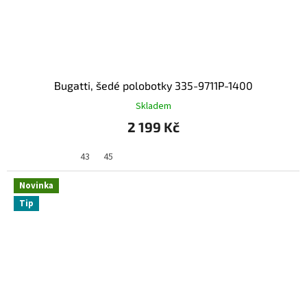
Bugatti, šedé polobotky 335-9711P-1400
Skladem
2 199 Kč
43
45
Novinka
Tip