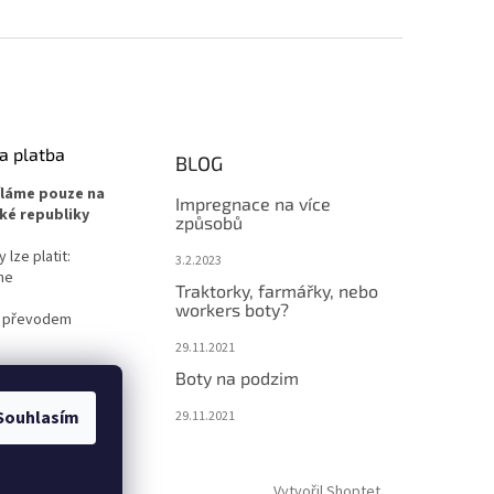
a platba
BLOG
íláme pouze na
Impregnace na více
ké republiky
způsobů
lze platit:
3.2.2023
ne
Traktorky, farmářky, nebo
workers boty?
 převodem
29.11.2021
Boty na podzim
Souhlasím
29.11.2021
Vytvořil Shoptet