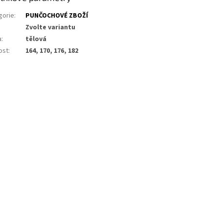
gorie
:
PUNČOCHOVÉ ZBOŽÍ
Zvolte variantu
a
:
tělová
ost
:
164, 170, 176, 182