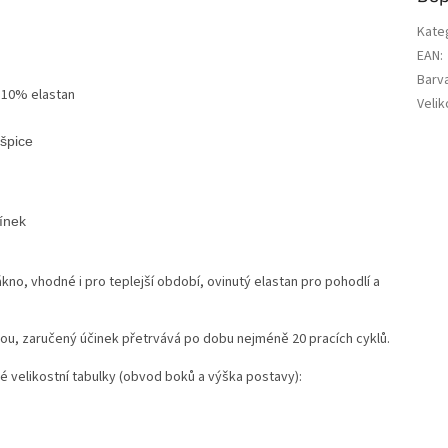
Kate
EAN
:
Barv
 10% elastan
Velik
kno, vhodné i pro teplejší období, ovinutý elastan pro pohodlí a
ohou, zaručený účinek přetrvává po dobu nejméně 20 pracích cyklů.
é velikostní tabulky (obvod boků a výška postavy):