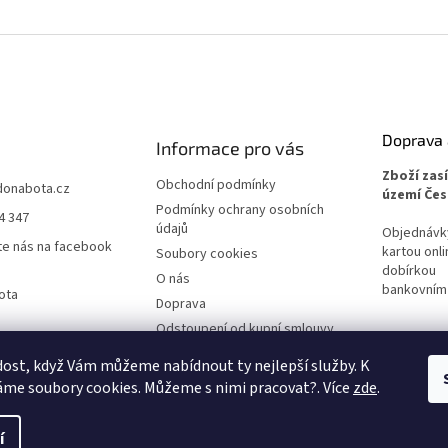
Doprava 
Informace pro vás
Zboží zas
Obchodní podmínky
donabota.cz
území Čes
Podmínky ochrany osobních
4 347
údajů
Objednávky 
te nás na facebook
kartou onli
Soubory cookies
dobírkou
O nás
bankovním
ota
Doprava
Odstoupení od kupní smlouvy
Reklamace
ost, když Vám můžeme nabídnout ty nejlepší služby. K
me soubory cookies. Můžeme s nimi pracovat?. Více
zde
.
í