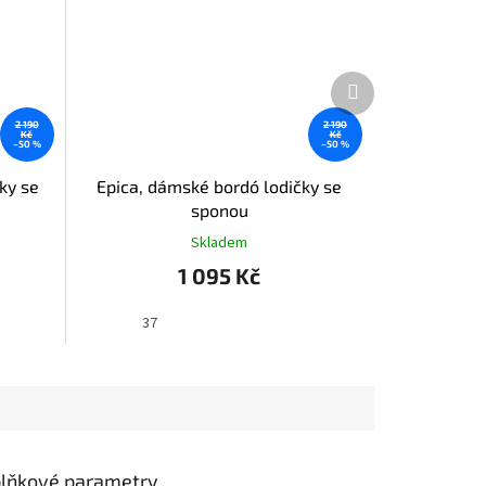
Další
produkt
2 190
2 190
Kč
Kč
–50 %
–50 %
ky se
Epica, dámské bordó lodičky se
sponou
Skladem
1 095 Kč
37
lňkové parametry