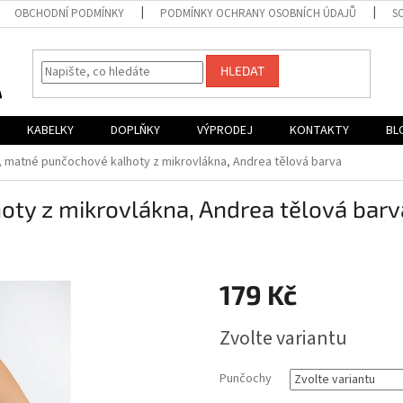
OBCHODNÍ PODMÍNKY
PODMÍNKY OCHRANY OSOBNÍCH ÚDAJŮ
S
HLEDAT
KABELKY
DOPLŇKY
VÝPRODEJ
KONTAKTY
BL
e, matné punčochové kalhoty z mikrovlákna, Andrea tělová barva
oty z mikrovlákna, Andrea tělová barv
179 Kč
Měrná
Zvolte variantu
cena:
Punčochy