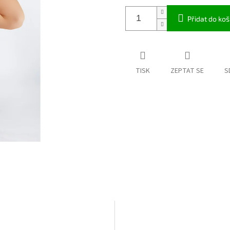
Přidat do koš
TISK
ZEPTAT SE
S