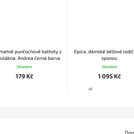
, matné punčochové kalhoty z
Epica, dámské béžové lodič
ovlákna, Andrea černá barva
sponou
Skladem
Skladem
179 Kč
1 095 Kč
40
Dop