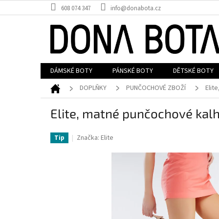
Přejít
608 074 347
info@donabota.cz
na
obsah
DÁMSKÉ BOTY
PÁNSKÉ BOTY
DĚTSKÉ BOTY
Domů
DOPLŇKY
PUNČOCHOVÉ ZBOŽÍ
Elit
Elite, matné punčochové kalh
Značka:
Elite
Tip