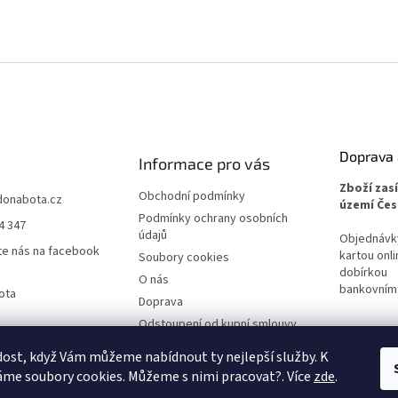
Doprava 
Informace pro vás
Zboží zas
Obchodní podmínky
donabota.cz
území Čes
Podmínky ochrany osobních
4 347
údajů
Objednávky 
te nás na facebook
kartou onli
Soubory cookies
dobírkou
O nás
bankovním
ota
Doprava
Odstoupení od kupní smlouvy
Reklamace
ost, když Vám můžeme nabídnout ty nejlepší služby. K
me soubory cookies. Můžeme s nimi pracovat?. Více
zde
.