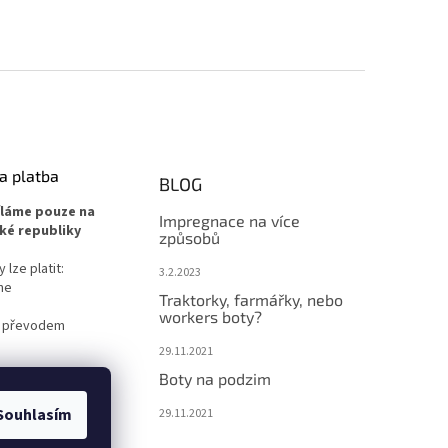
a platba
BLOG
íláme pouze na
Impregnace na více
ké republiky
způsobů
lze platit:
3.2.2023
ne
Traktorky, farmářky, nebo
workers boty?
 převodem
29.11.2021
Boty na podzim
Souhlasím
29.11.2021