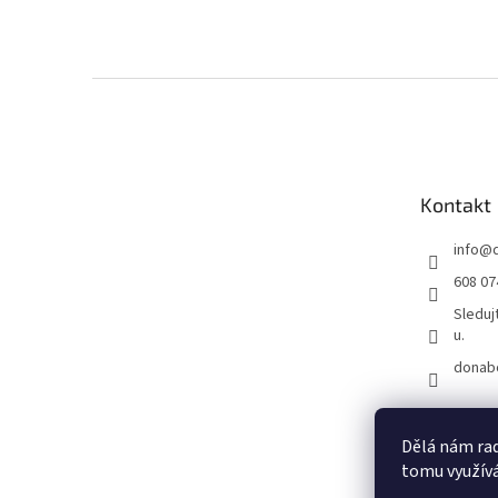
Z
á
p
a
t
Kontakt
í
info
@
608 07
Sleduj
u.
donab
Dělá nám rad
tomu využívá