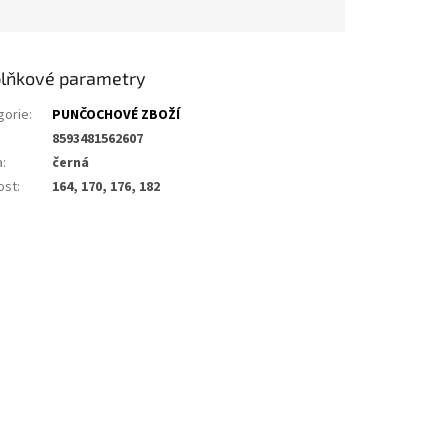
lňkové parametry
gorie
:
PUNČOCHOVÉ ZBOŽÍ
8593481562607
a
:
černá
ost
:
164, 170, 176, 182