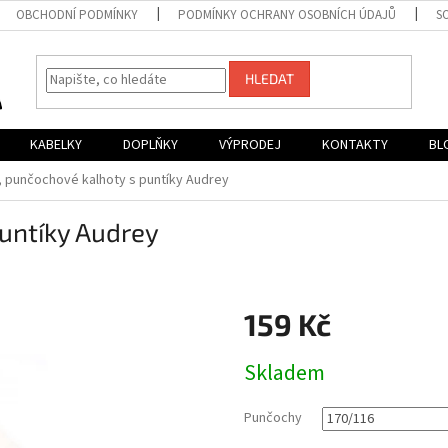
OBCHODNÍ PODMÍNKY
PODMÍNKY OCHRANY OSOBNÍCH ÚDAJŮ
S
HLEDAT
KABELKY
DOPLŇKY
VÝPRODEJ
KONTAKTY
BL
e, punčochové kalhoty s puntíky Audrey
puntíky Audrey
159 Kč
Měrná
Skladem
cena:
Punčochy