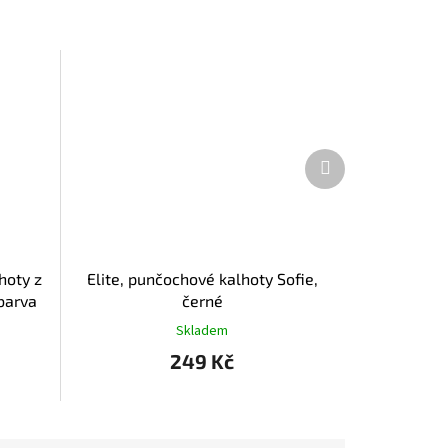
Další
produkt
hoty z
Elite, punčochové kalhoty Sofie,
barva
černé
Skladem
249 Kč