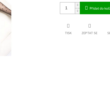
Přidat do koš
TISK
ZEPTAT SE
S