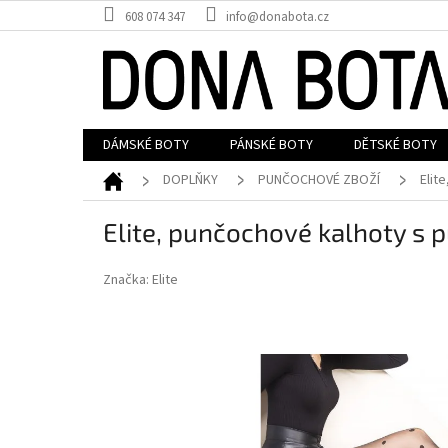
Přejít
608 074 347
info@donabota.cz
na
obsah
DÁMSKÉ BOTY
PÁNSKÉ BOTY
DĚTSKÉ BOTY
Domů
DOPLŇKY
PUNČOCHOVÉ ZBOŽÍ
Elit
Elite, punčochové kalhoty s 
Značka:
Elite