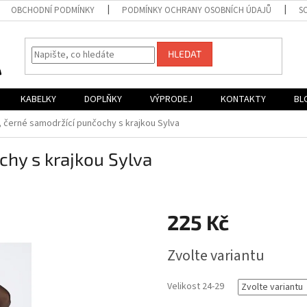
OBCHODNÍ PODMÍNKY
PODMÍNKY OCHRANY OSOBNÍCH ÚDAJŮ
S
HLEDAT
KABELKY
DOPLŇKY
VÝPRODEJ
KONTAKTY
BL
e, černé samodržící punčochy s krajkou Sylva
chy s krajkou Sylva
225 Kč
Měrná
Zvolte variantu
cena:
Velikost 24-29