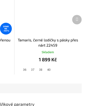
Další
produkt
2 149
Kč
–49 %
vřenou
Tamaris, černé lodičky s pásky přes
nárt 22459
Skladem
1 899 Kč
36
37
38
40
lňkové parametry