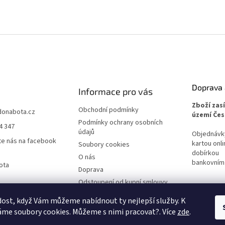
Doprava 
Informace pro vás
Zboží zas
Obchodní podmínky
donabota.cz
území Čes
Podmínky ochrany osobních
4 347
údajů
Objednávky 
te nás na facebook
kartou onli
Soubory cookies
dobírkou
O nás
bankovním
ota
Doprava
Odstoupení od kupní smlouvy
Reklamace
ost, když Vám můžeme nabídnout ty nejlepší služby. K
me soubory cookies. Můžeme s nimi pracovat?. Více
zde
.