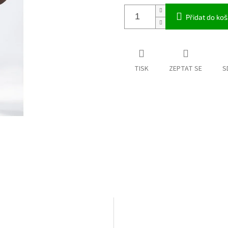
Přidat do koš
TISK
ZEPTAT SE
S