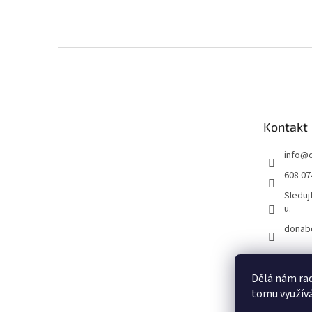
Z
á
p
a
t
Kontakt
í
info
@
608 07
Sleduj
u.
donab
Dělá nám rad
tomu využívá