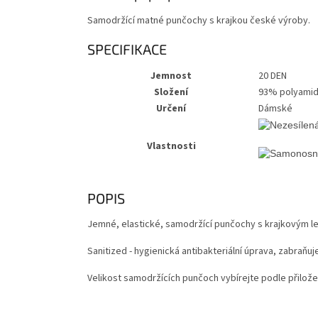
Samodržící matné punčochy s krajkou české výroby.
SPECIFIKACE
Jemnost
20 DEN
Složení
93% polyamid
Určení
Dámské
Vlastnosti
POPIS
Jemné, elastické, samodržící punčochy s krajkovým le
Sanitized - hygienická antibakteriální úprava, zabraňuj
Velikost samodržících punčoch vybírejte podle přilože