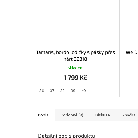
Tamaris, bordó lodičky s pásky přes
We Do
nárt 22318
Skladem
1 799 Kč
36
37
38
39
40
Popis
Podobné (8)
Diskuze
Značka
Detailní popis produktu