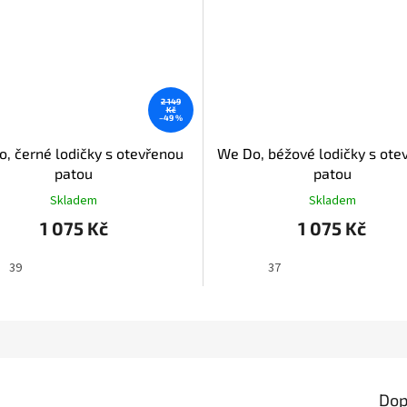
2 149
Kč
–49 %
, černé lodičky s otevřenou
We Do, béžové lodičky s ote
patou
patou
Skladem
Skladem
1 075 Kč
1 075 Kč
39
37
Dop