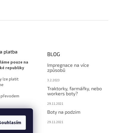
a platba
BLOG
íláme pouze na
Impregnace na více
ké republiky
způsobů
lze platit:
3.2.2023
ne
Traktorky, farmářky, nebo
workers boty?
 převodem
29.11.2021
Boty na podzim
Souhlasím
29.11.2021