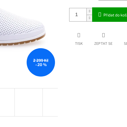
Přidat do koš
TISK
ZEPTAT SE
S
2 299 Kč
–20 %