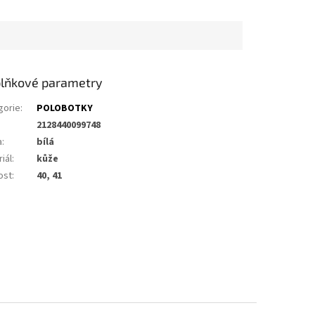
lňkové parametry
gorie
:
POLOBOTKY
2128440099748
a
:
bílá
iál
:
kůže
ost
:
40, 41