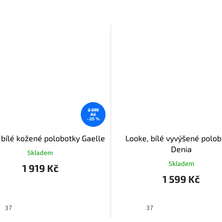
2 399
Kč
–20 %
 bílé kožené polobotky Gaelle
Looke, bílé vyvýšené polo
Denia
Skladem
Skladem
1 919 Kč
1 599 Kč
37
37