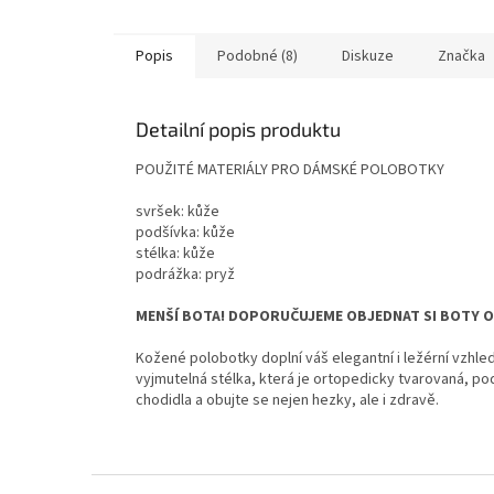
Popis
Podobné (8)
Diskuze
Značka
Detailní popis produktu
POUŽITÉ MATERIÁLY PRO DÁMSKÉ POLOBOTKY
svršek: kůže
podšívka: kůže
stélka: kůže
podrážka: pryž
MENŠÍ BOTA! DOPORUČUJEME OBJEDNAT SI BOTY O 1
Kožené polobotky doplní váš elegantní i ležérní vzhled
vyjmutelná stélka, která je ortopedicky tvarovaná, p
chodidla a obujte se nejen hezky, ale i zdravě.
Z