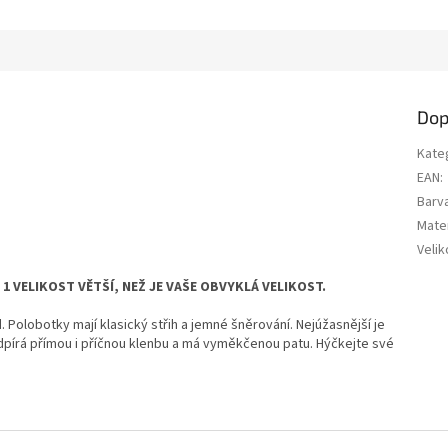
Dop
Kate
EAN
:
Barv
Mater
Velik
 VELIKOST VĚTŠÍ, NEŽ JE VAŠE OBVYKLÁ VELIKOST.
. Polobotky mají klasický střih a jemné šněrování. Nejúžasnější je
odpírá přímou i příčnou klenbu a má vyměkčenou patu. Hýčkejte své