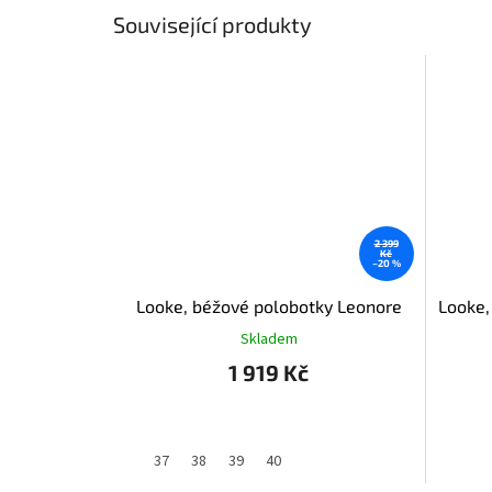
Související produkty
2 399
Kč
–20 %
Looke, béžové polobotky Leonore
Looke,
Skladem
1 919 Kč
37
38
39
40