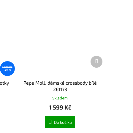
Další
produkt
1 999 Kč
–20 %
botky
Pepe Moll, dámské crossbody bílé
261173
Skladem
1 599 Kč
Do košíku