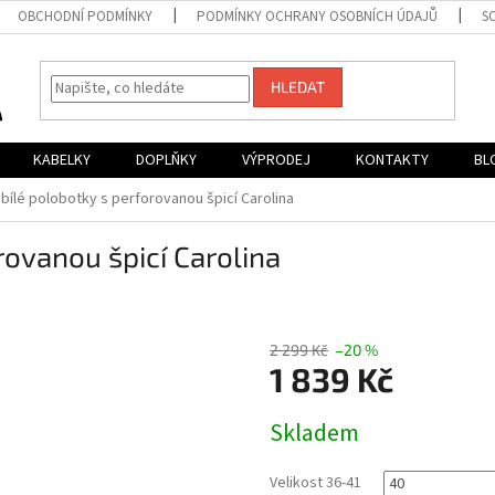
OBCHODNÍ PODMÍNKY
PODMÍNKY OCHRANY OSOBNÍCH ÚDAJŮ
S
HLEDAT
KABELKY
DOPLŇKY
VÝPRODEJ
KONTAKTY
BL
bílé polobotky s perforovanou špicí Carolina
rovanou špicí Carolina
2 299 Kč
–20 %
1 839 Kč
Měrná
Skladem
cena:
Velikost 36-41