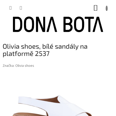
Přejít
NÁKUP
na
obsah
KOŠÍK
Olivia shoes, bílé sandály na
platformě 2537
Značka:
Olivia shoes