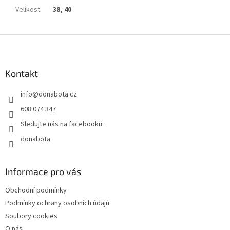
Velikost
:
38, 40
Z
á
p
a
Kontakt
t
info
@
donabota.cz
í
608 074 347
Sledujte nás na facebooku.
donabota
Informace pro vás
Obchodní podmínky
Podmínky ochrany osobních údajů
Soubory cookies
O nás