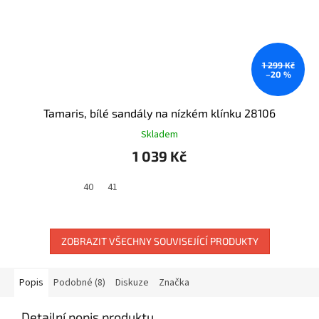
1 299 Kč
–20 %
Tamaris, bílé sandály na nízkém klínku 28106
Skladem
1 039 Kč
40
41
ZOBRAZIT VŠECHNY SOUVISEJÍCÍ PRODUKTY
Popis
Podobné (8)
Diskuze
Značka
Detailní popis produktu