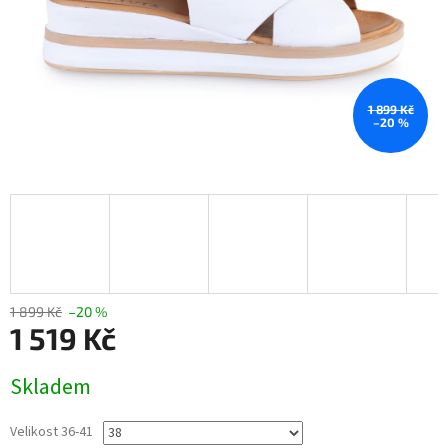
1 899 Kč
–20 %
1 899 Kč
–20 %
1 519 Kč
Měrná
Skladem
cena:
Velikost 36-41