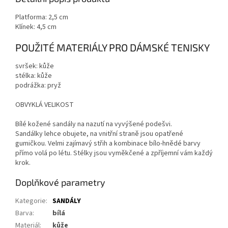
Platforma: 2,5 cm
Klínek: 4,5 cm
POUŽITÉ MATERIÁLY PRO DÁMSKÉ TENISKY
svršek: kůže
stélka: kůže
podrážka: pryž
OBVYKLÁ VELIKOST
Bílé kožené sandály na nazutí na vyvýšené podešvi.
Sandálky lehce obujete, na vnitřní straně jsou opatřené
gumičkou. Velmi zajímavý střih a kombinace bílo-hnědé barvy
přímo volá po létu. Stélky jsou vyměkčené a zpříjemní vám každý
krok.
Doplňkové parametry
Kategorie
:
SANDÁLY
Barva
:
bílá
Materiál
:
kůže