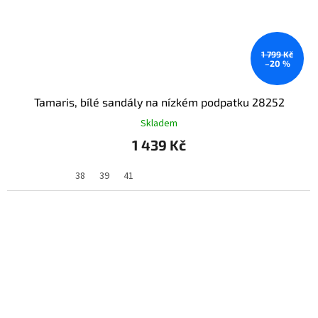
1 799 Kč
–20 %
Tamaris, bílé sandály na nízkém podpatku 28252
Skladem
1 439 Kč
38
39
41