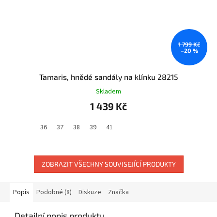
1 799 Kč
–20 %
Tamaris, hnědé sandály na klínku 28215
Skladem
1 439 Kč
36
37
38
39
41
ZOBRAZIT VŠECHNY SOUVISEJÍCÍ PRODUKTY
Popis
Podobné (8)
Diskuze
Značka
Detailní popis produktu