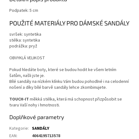
Podpatek: 5 cm
POUŽITÉ MATERIÁLY PRO DÁMSKÉ SANDÁLY
svršek: syntetika
stélka: syntetika
podrážka: pryž
OBVYKLÁ VELIKOST
Pokud hledáte boty, které se budou hodit ke všem letním
šatům, našli jste je.
Bílé sandály na nízkém klínku Vám budou pohodlné i na celodenní
nošení a díky bílé barvě sandály lehce zkombinujete.
TOUCH-IT
měkká stélka, která má schopnost přizpůsobit se
tvaru Vaší nohy i hmotnosti.
Doplňkové parametry
Kategorie
:
SANDÁLY
EAN
:
4064195713578