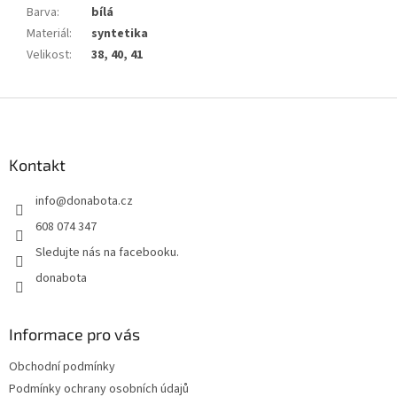
Barva
:
bílá
Materiál
:
syntetika
Velikost
:
38, 40, 41
Z
á
p
a
Kontakt
t
info
@
donabota.cz
í
608 074 347
Sledujte nás na facebooku.
donabota
Informace pro vás
Obchodní podmínky
Podmínky ochrany osobních údajů