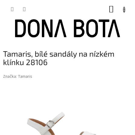
Přejít
NÁKUP
na
obsah
KOŠÍK
Tamaris, bílé sandály na nízkém
klínku 28106
Značka:
Tamaris