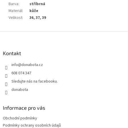
Barva
:
stříbrná
Materiál
:
kůže
Velikost
:
36, 37, 39
Z
á
p
a
Kontakt
t
info
@
donabota.cz
í
608 074 347
Sledujte nás na facebooku.
donabota
Informace pro vás
Obchodní podmínky
Podmínky ochrany osobních údajů