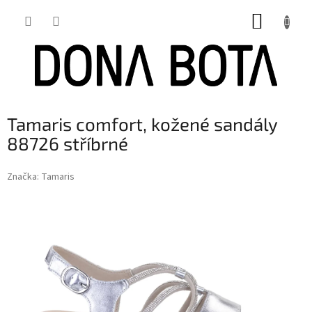
Přejít
NÁKUP
na
obsah
KOŠÍK
Tamaris comfort, kožené sandály
88726 stříbrné
Značka:
Tamaris