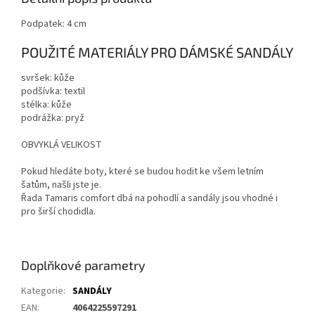
Podpatek: 4 cm
POUŽITÉ MATERIÁLY PRO DÁMSKÉ SANDÁLY
svršek: kůže
podšívka: textil
stélka: kůže
podrážka: pryž
OBVYKLÁ VELIKOST
Pokud hledáte boty, které se budou hodit ke všem letním
šatům, našli jste je.
Řada Tamaris comfort dbá na pohodlí a sandály jsou vhodné i
pro širší chodidla.
Doplňkové parametry
Kategorie
:
SANDÁLY
EAN
:
4064225597291