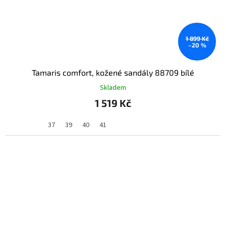
1 899 Kč
–20 %
Tamaris comfort, kožené sandály 88709 bílé
Skladem
1 519 Kč
37
39
40
41