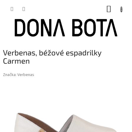
Přejít
NÁKUP
na
obsah
KOŠÍK
Verbenas, béžové espadrilky
Carmen
Značka:
Verbenas