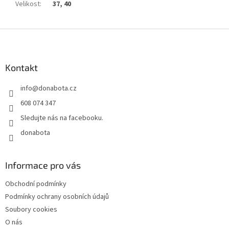
Velikost
:
37, 40
Z
á
p
a
Kontakt
t
info
@
donabota.cz
í
608 074 347
Sledujte nás na facebooku.
donabota
Informace pro vás
Obchodní podmínky
Podmínky ochrany osobních údajů
Soubory cookies
O nás