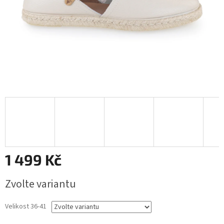
1 499 Kč
Měrná
Zvolte variantu
cena:
Velikost 36-41