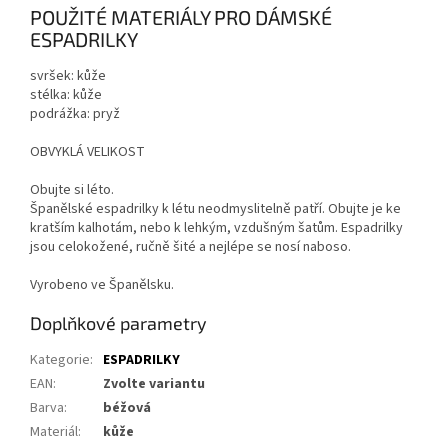
POUŽITÉ MATERIÁLY PRO DÁMSKÉ
ESPADRILKY
svršek: kůže
stélka: kůže
podrážka: pryž
OBVYKLÁ VELIKOST
Obujte si léto.
Španělské espadrilky k létu neodmyslitelně patří. Obujte je ke
kratším kalhotám, nebo k lehkým, vzdušným šatům. Espadrilky
jsou celokožené, ručně šité a nejlépe se nosí naboso.
Vyrobeno ve Španělsku.
Doplňkové parametry
Kategorie
:
ESPADRILKY
EAN
:
Zvolte variantu
Barva
:
béžová
Materiál
:
kůže