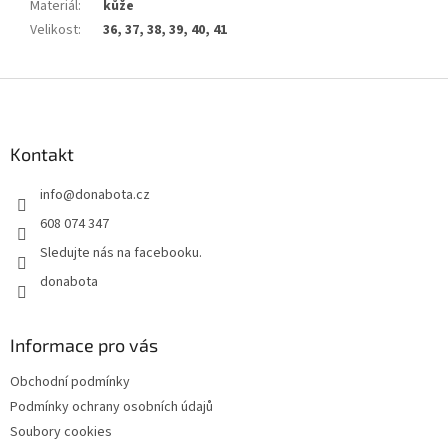
Materiál
:
kůže
Velikost
:
36, 37, 38, 39, 40, 41
Z
á
p
a
Kontakt
t
info
@
donabota.cz
í
608 074 347
Sledujte nás na facebooku.
donabota
Informace pro vás
Obchodní podmínky
Podmínky ochrany osobních údajů
Soubory cookies