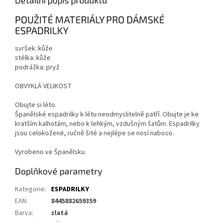
Detailní popis produktu
POUŽITÉ MATERIÁLY PRO DÁMSKÉ
ESPADRILKY
svršek: kůže
stélka: kůže
podrážka: pryž
OBVYKLÁ VELIKOST
Obujte si léto.
Španělské espadrilky k létu neodmyslitelně patří. Obujte je ke
kratším kalhotám, nebo k lehkým, vzdušným šatům. Espadrilky
jsou celokožené, ručně šité a nejlépe se nosí naboso.
Vyrobeno ve Španělsku.
Doplňkové parametry
Kategorie
:
ESPADRILKY
EAN
:
8445882659359
Barva
:
zlatá