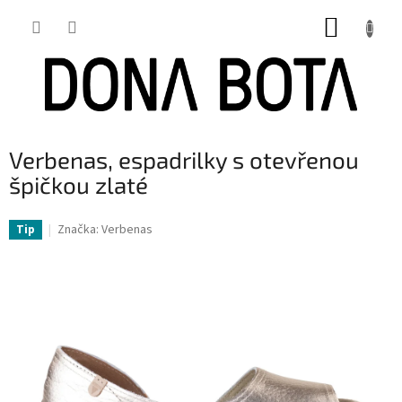
Přejít
NÁKUP
na
obsah
KOŠÍK
Verbenas, espadrilky s otevřenou
špičkou zlaté
Značka:
Verbenas
Tip