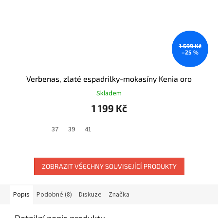
1 599 Kč
–25 %
Verbenas, zlaté espadrilky-mokasíny Kenia oro
Skladem
1 199 Kč
37
39
41
ZOBRAZIT VŠECHNY SOUVISEJÍCÍ PRODUKTY
Popis
Podobné (8)
Diskuze
Značka