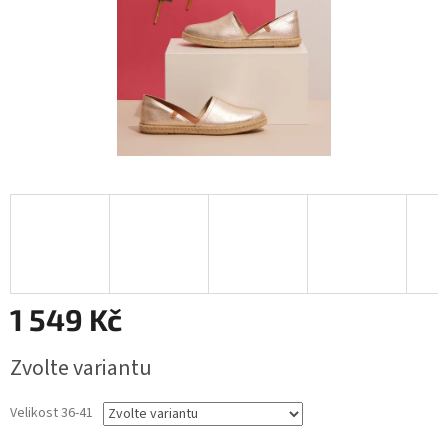
1 549 Kč
Měrná
Zvolte variantu
cena:
Velikost 36-41