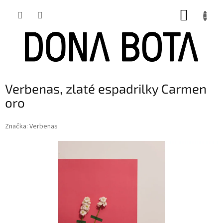
Přejít
NÁKUP
na
obsah
KOŠÍK
Verbenas, zlaté espadrilky Carmen
oro
Značka:
Verbenas