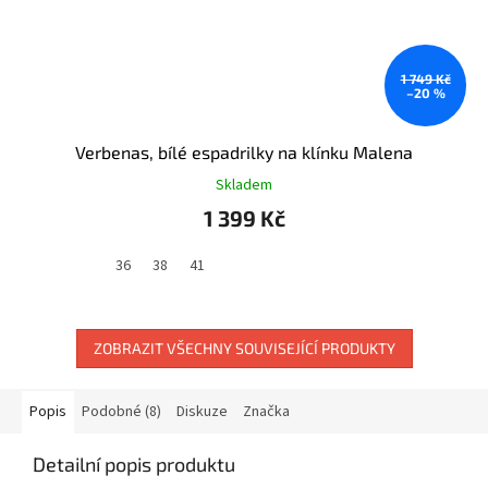
1 749 Kč
–20 %
Verbenas, bílé espadrilky na klínku Malena
Skladem
1 399 Kč
36
38
41
ZOBRAZIT VŠECHNY SOUVISEJÍCÍ PRODUKTY
Popis
Podobné (8)
Diskuze
Značka
Detailní popis produktu