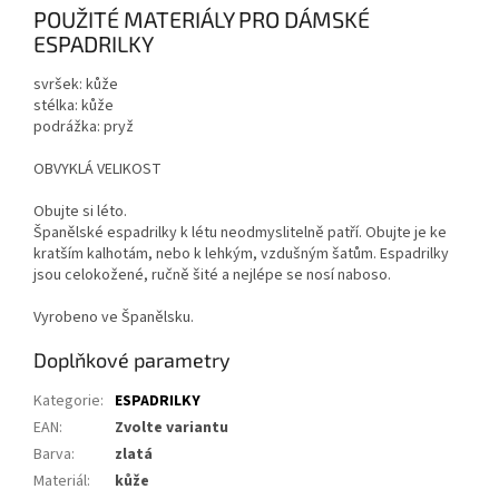
POUŽITÉ MATERIÁLY PRO DÁMSKÉ
ESPADRILKY
svršek: kůže
stélka: kůže
podrážka: pryž
OBVYKLÁ VELIKOST
Obujte si léto.
Španělské espadrilky k létu neodmyslitelně patří. Obujte je ke
kratším kalhotám, nebo k lehkým, vzdušným šatům. Espadrilky
jsou celokožené, ručně šité a nejlépe se nosí naboso.
Vyrobeno ve Španělsku.
Doplňkové parametry
Kategorie
:
ESPADRILKY
EAN
:
Zvolte variantu
Barva
:
zlatá
Materiál
:
kůže