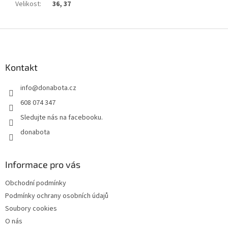
Velikost
:
36, 37
Z
á
p
a
Kontakt
t
info
@
donabota.cz
í
608 074 347
Sledujte nás na facebooku.
donabota
Informace pro vás
Obchodní podmínky
Podmínky ochrany osobních údajů
Soubory cookies
O nás