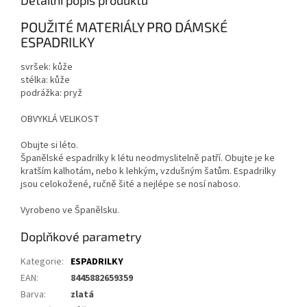
Detailní popis produktu
POUŽITÉ MATERIÁLY PRO DÁMSKÉ
ESPADRILKY
svršek: kůže
stélka: kůže
podrážka: pryž
OBVYKLÁ VELIKOST
Obujte si léto.
Španělské espadrilky k létu neodmyslitelně patří. Obujte je ke
kratším kalhotám, nebo k lehkým, vzdušným šatům. Espadrilky
jsou celokožené, ručně šité a nejlépe se nosí naboso.
Vyrobeno ve Španělsku.
Doplňkové parametry
Kategorie
:
ESPADRILKY
EAN
:
8445882659359
Barva
:
zlatá