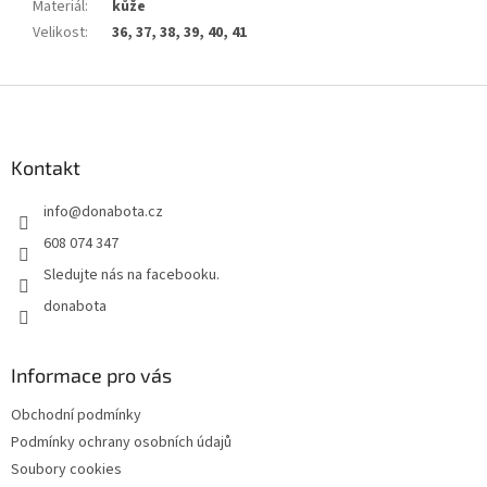
Materiál
:
kůže
Velikost
:
36, 37, 38, 39, 40, 41
Z
á
p
a
Kontakt
t
info
@
donabota.cz
í
608 074 347
Sledujte nás na facebooku.
donabota
Informace pro vás
Obchodní podmínky
Podmínky ochrany osobních údajů
Soubory cookies