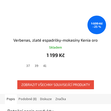
1 599 Kč
–25 %
Verbenas, zlaté espadrilky-mokasíny Kenia oro
Skladem
1 199 Kč
37
39
41
ZOBRAZIT VŠECHNY SOUVISEJÍCÍ PRODUKTY
Popis
Podobné (8)
Diskuze
Značka