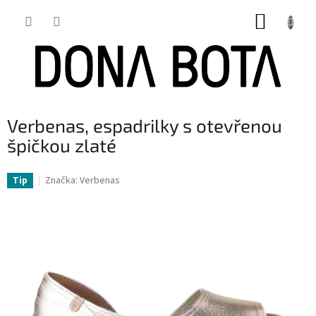
Přejít
NÁKUP
na
obsah
KOŠÍK
Verbenas, espadrilky s otevřenou
špičkou zlaté
Značka:
Verbenas
Tip