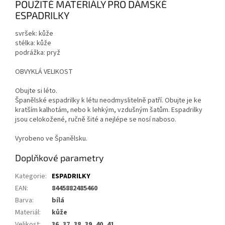
POUŽITÉ MATERIÁLY PRO DÁMSKÉ
ESPADRILKY
svršek: kůže
stélka: kůže
podrážka: pryž
OBVYKLÁ VELIKOST
Obujte si léto.
Španělské espadrilky k létu neodmyslitelně patří. Obujte je ke
kratším kalhotám, nebo k lehkým, vzdušným šatům. Espadrilky
jsou celokožené, ručně šité a nejlépe se nosí naboso.
Vyrobeno ve Španělsku.
Doplňkové parametry
Kategorie
:
ESPADRILKY
EAN
:
8445882485460
Barva
:
bílá
Materiál
:
kůže
Velikost
:
36, 37, 38, 39, 40, 41