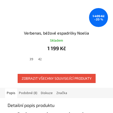
1 499 Kč
–20 %
Verbenas, béžové espadrilky Noelia
Skladem
1 199 Kč
39
42
ZOBRAZIT VŠECHNY SOUVISEJÍCÍ PRODUKTY
Popis
Podobné (8)
Diskuze
Značka
Detailní popis produktu