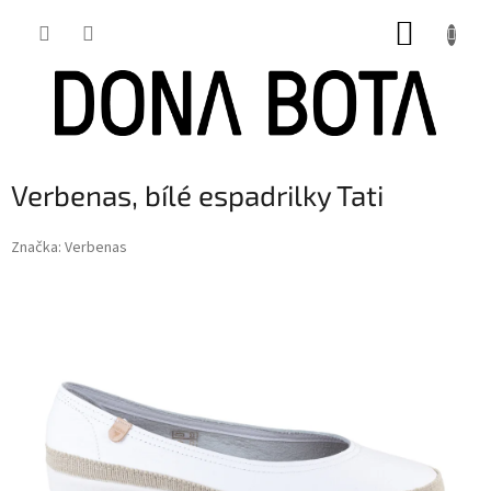
Přejít
NÁKUP
na
obsah
KOŠÍK
Verbenas, bílé espadrilky Tati
Značka:
Verbenas