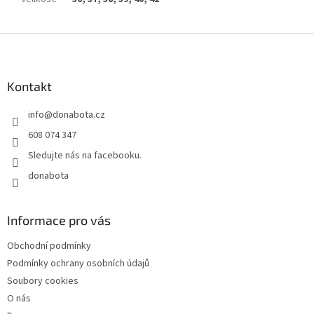
Z
á
p
a
Kontakt
t
info
@
donabota.cz
í
608 074 347
Sledujte nás na facebooku.
donabota
Informace pro vás
Obchodní podmínky
Podmínky ochrany osobních údajů
Soubory cookies
O nás