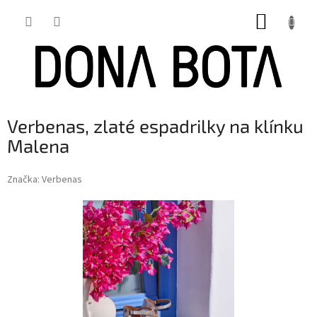
Přejít
NÁKUP
na
obsah
KOŠÍK
Verbenas, zlaté espadrilky na klínku
Malena
Značka:
Verbenas