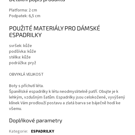
Platforma: 2 cm
Podpatek: 6,5 cm
POUŽITÉ MATERIÁLY PRO DÁMSKÉ
ESPADRILKY
svršek: kůže
podšívka: kůže
stélka: kůže
podrážka: pryž
OBVYKLÁ VELIKOST
Boty s příchutí léta.
Španělské espadrilky k létu neodmyslitelně patří. Obujte je k
lehkým, vzdušným šatům. Espadrilky jsou celokožené, vyvýšený
klínek Vám prodlouží postavu a zlatá barva se báječně hodí ke
všemu.
Doplňkové parametry
Kategorie
:
ESPADRILKY