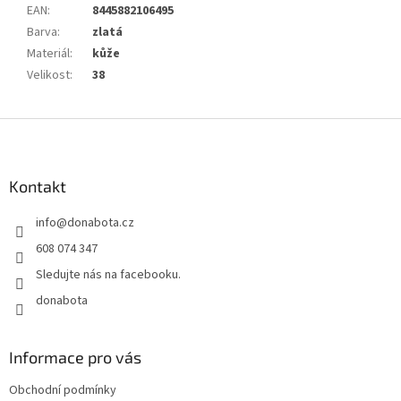
EAN
:
8445882106495
Barva
:
zlatá
Materiál
:
kůže
Velikost
:
38
Z
á
p
a
Kontakt
t
info
@
donabota.cz
í
608 074 347
Sledujte nás na facebooku.
donabota
Informace pro vás
Obchodní podmínky