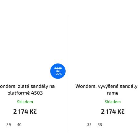
2 899
Kč
–25 %
onders, zlaté sandály na
Wonders, vyvýšené sandály
platformě 4503
rame
Skladem
Skladem
2 174 Kč
2 174 Kč
8
39
40
38
39