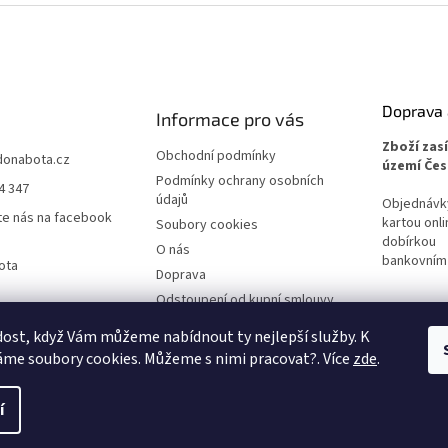
Doprava 
Informace pro vás
Zboží zas
Obchodní podmínky
donabota.cz
území Čes
Podmínky ochrany osobních
4 347
údajů
Objednávky 
te nás na facebook
kartou onli
Soubory cookies
dobírkou
O nás
bankovním
ota
Doprava
Odstoupení od kupní smlouvy
Reklamace
ost, když Vám můžeme nabídnout ty nejlepší služby. K
me soubory cookies. Můžeme s nimi pracovat?. Více
zde
.
í