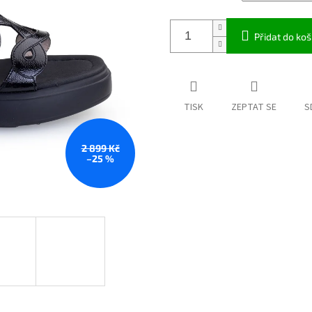
Přidat do koš
TISK
ZEPTAT SE
S
2 899 Kč
–25 %