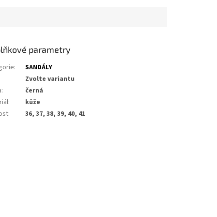
lňkové parametry
gorie
:
SANDÁLY
Zvolte variantu
a
:
černá
iál
:
kůže
ost
:
36, 37, 38, 39, 40, 41