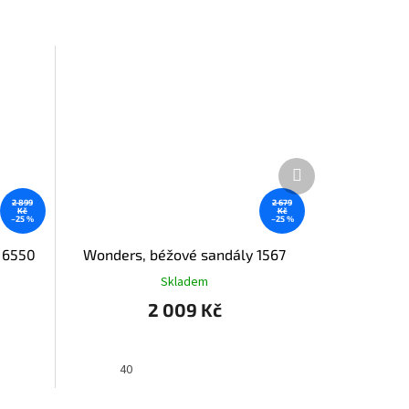
Další
produkt
2 899
2 679
Kč
Kč
–25 %
–25 %
 6550
Wonders, béžové sandály 1567
Skladem
2 009 Kč
40