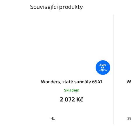
Související produkty
2 590
Kč
–20 %
Wonders, zlaté sandály 6541
W
Skladem
2 072 Kč
41
3