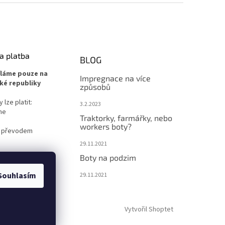
a platba
BLOG
íláme pouze na
Impregnace na více
ké republiky
způsobů
lze platit:
3.2.2023
ne
Traktorky, farmářky, nebo
workers boty?
 převodem
29.11.2021
Boty na podzim
Souhlasím
29.11.2021
Vytvořil Shoptet