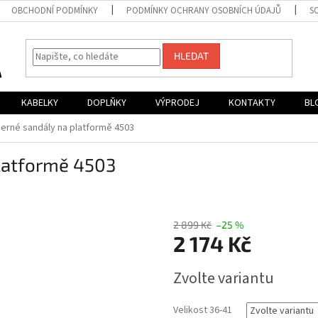
OBCHODNÍ PODMÍNKY
PODMÍNKY OCHRANY OSOBNÍCH ÚDAJŮ
S
HLEDAT
KABELKY
DOPLŇKY
VÝPRODEJ
KONTAKTY
BL
erné sandály na platformě 4503
latformě 4503
2 899 Kč
–25 %
2 174 Kč
Měrná
Zvolte variantu
cena:
Velikost 36-41