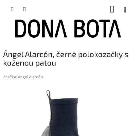
Přejít
NÁKUP
na
obsah
KOŠÍK
Ángel Alarcón, černé polokozačky s
koženou patou
Značka:
Ángel Alarcón