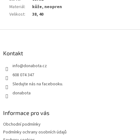
Materiál
:
kůže, neopren
Velikost
:
38, 40
Z
á
p
a
Kontakt
t
info
@
donabota.cz
í
608 074 347
Sledujte nás na facebooku.
donabota
Informace pro vás
Obchodní podmínky
Podmínky ochrany osobních údajů
Soubory cookies