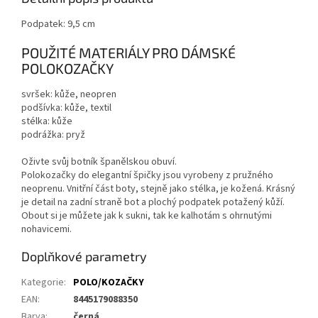
Podpatek: 9,5 cm
POUŽITÉ MATERIÁLY PRO DÁMSKÉ
POLOKOZAČKY
svršek: kůže, neopren
podšívka: kůže, textil
stélka: kůže
podrážka: pryž
Oživte svůj botník španělskou obuví.
Polokozačky do elegantní špičky jsou vyrobeny z pružného
neoprenu. Vnitřní část boty, stejně jako stélka, je kožená. Krásný
je detail na zadní straně bot a plochý podpatek potažený kůží.
Obout si je můžete jak k sukni, tak ke kalhotám s ohrnutými
nohavicemi.
Doplňkové parametry
Kategorie
:
POLO/KOZAČKY
EAN
:
8445179088350
Barva
:
černá