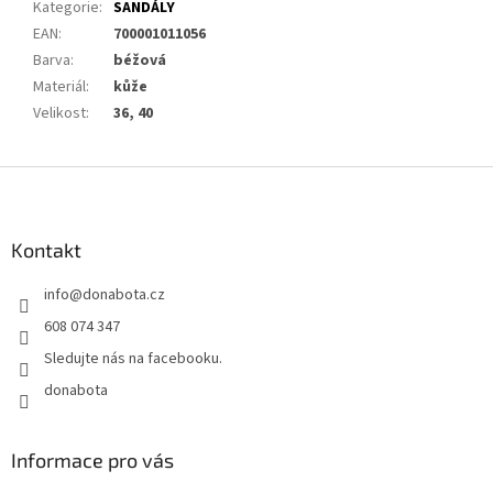
Kategorie
:
SANDÁLY
EAN
:
700001011056
Barva
:
béžová
Materiál
:
kůže
Velikost
:
36, 40
Z
á
p
a
Kontakt
t
info
@
donabota.cz
í
608 074 347
Sledujte nás na facebooku.
donabota
Informace pro vás