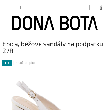
Přejít
NÁKUP
na
obsah
KOŠÍK
Epica, béžové sandály na podpatku
27B
Značka:
Epica
Tip