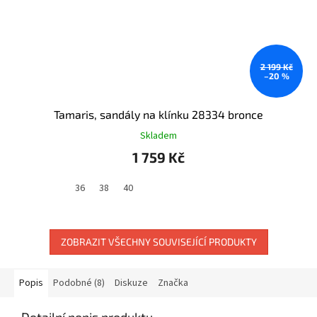
2 199 Kč
–20 %
Tamaris, sandály na klínku 28334 bronce
Skladem
1 759 Kč
36
38
40
ZOBRAZIT VŠECHNY SOUVISEJÍCÍ PRODUKTY
Popis
Podobné (8)
Diskuze
Značka