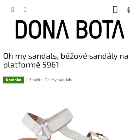
Přejít
NÁKUP
na
obsah
KOŠÍK
Oh my sandals, béžové sandály na
platformě 5961
Značka:
Oh! My sandals.
Novinka