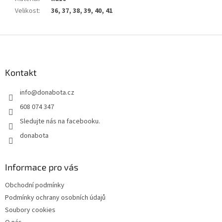
Velikost
:
36, 37, 38, 39, 40, 41
Z
á
p
a
Kontakt
t
info
@
donabota.cz
í
608 074 347
Sledujte nás na facebooku.
donabota
Informace pro vás
Obchodní podmínky
Podmínky ochrany osobních údajů
Soubory cookies