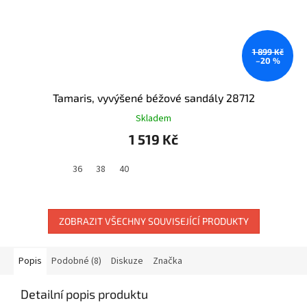
1 899 Kč
–20 %
Tamaris, vyvýšené béžové sandály 28712
Skladem
1 519 Kč
36
38
40
ZOBRAZIT VŠECHNY SOUVISEJÍCÍ PRODUKTY
Popis
Podobné (8)
Diskuze
Značka
Detailní popis produktu