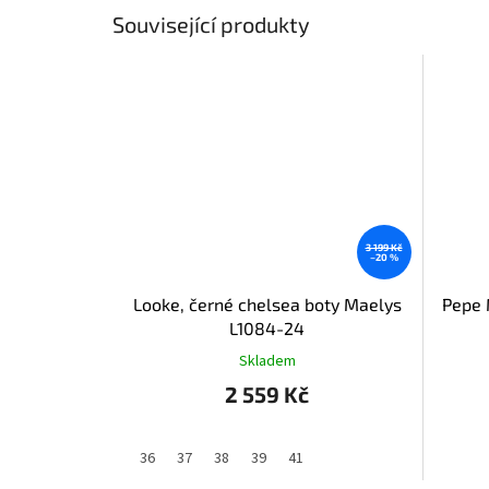
Související produkty
3 199 Kč
–20 %
Looke, černé chelsea boty Maelys
Pepe 
L1084-24
Skladem
2 559 Kč
36
37
38
39
41