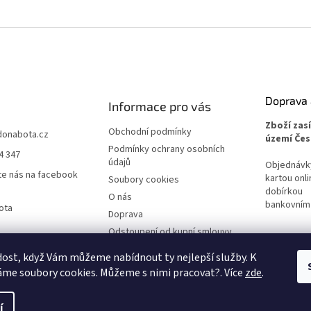
Doprava 
Informace pro vás
Zboží zas
Obchodní podmínky
donabota.cz
území Čes
Podmínky ochrany osobních
4 347
údajů
Objednávky 
te nás na facebook
kartou onli
Soubory cookies
dobírkou
O nás
bankovním
ota
Doprava
Odstoupení od kupní smlouvy
Reklamace
ost, když Vám můžeme nabídnout ty nejlepší služby. K
me soubory cookies. Můžeme s nimi pracovat?. Více
zde
.
í