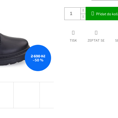
Přidat do koš
TISK
ZEPTAT SE
S
2 690 Kč
–50 %