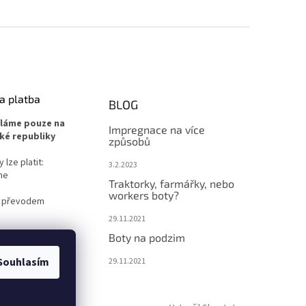
a platba
BLOG
íláme pouze na
Impregnace na více
ké republiky
způsobů
lze platit:
3.2.2023
ne
Traktorky, farmářky, nebo
workers boty?
 převodem
29.11.2021
Boty na podzim
Souhlasím
29.11.2021