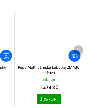
Další
produkt
2 590
1 599 Kč
Kč
–20 %
–20 %
ruky
Pepe Moll, dámská kabelka 261430
béžová
Skladem
1 279 Kč
Do košíku