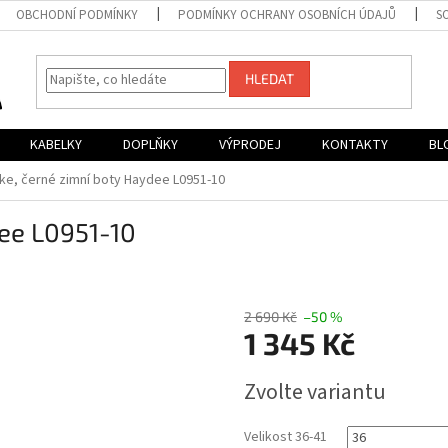
OBCHODNÍ PODMÍNKY
PODMÍNKY OCHRANY OSOBNÍCH ÚDAJŮ
S
HLEDAT
KABELKY
DOPLŇKY
VÝPRODEJ
KONTAKTY
BL
ke, černé zimní boty Haydee L0951-10
dee L0951-10
2 690 Kč
–50 %
1 345 Kč
Měrná
Zvolte variantu
cena:
Velikost 36-41