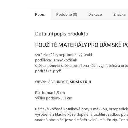
Popis
Podobné (8)
Diskuze
Značka
Detailní popis produktu
POUŽITÉ MATERIÁLY PRO DÁMSKÉ 
svršek: kůže, nepromokavý textil
podšívka: jemný kožíšek
stélka: pěnová stélka potažena kůží, vyjmutelná a or
podrážka: pryž
OBVYKLÁ VELIKOST,
ŠIRŠÍ STŘIH
Platforma: 1,5 cm
Výška podpatku: 3 cm
Dámské kožené kotníkové boty s měkkou, ortopedicky
vyrobena z hladké kůže doplněna textilní vsadkou po s
snadné obouvání je vedle šněrování umístěn zip. Tento v