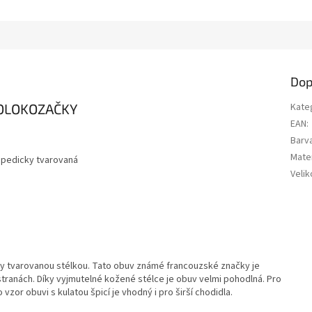
Dop
POLOKOZAČKY
Kate
EAN
:
Barv
Mater
topedicky tvarovaná
Velik
 tvarovanou stélkou. Tato obuv známé francouzské značky je
tranách. Díky vyjmutelné kožené stélce je obuv velmi pohodlná. Pro
zor obuvi s kulatou špicí je vhodný i pro širší chodidla.