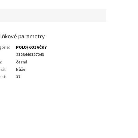
lňkové parametry
gorie
:
POLO/KOZAČKY
2128440127243
a
:
černá
iál
:
kůže
ost
:
37