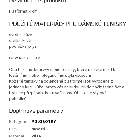
Detailní popis produktu
Platforma: 4 cm
POUŽITÉ MATERIÁLY PRO DÁMSKÉ TENISKY
svršek: kůže
stélka: kůže
podrážka: pryž
OBVYKLÁ VELIKOST
Obujte si moderní vyvýšené tenisky, které můžete nosit k
ležérnímu, nebo i elegantnímu stylu oblečení.
Kožené tenisky na odlehčené platformě jsou vyrobené z
jednoho kusu kůže, proto vás nebudou nikde tlačit žádné švy a
bota se přizpůsobí tvaru vaší nohy. Obujte se stylově i
pohodlně.
Doplňkové parametry
Kategorie
:
POLOBOTKY
Barva
:
modrá
Materiál
:
kůže