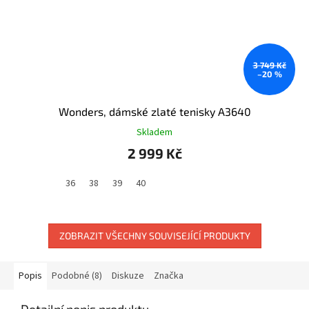
3 749 Kč
–20 %
Wonders, dámské zlaté tenisky A3640
Skladem
2 999 Kč
36
38
39
40
ZOBRAZIT VŠECHNY SOUVISEJÍCÍ PRODUKTY
Popis
Podobné (8)
Diskuze
Značka