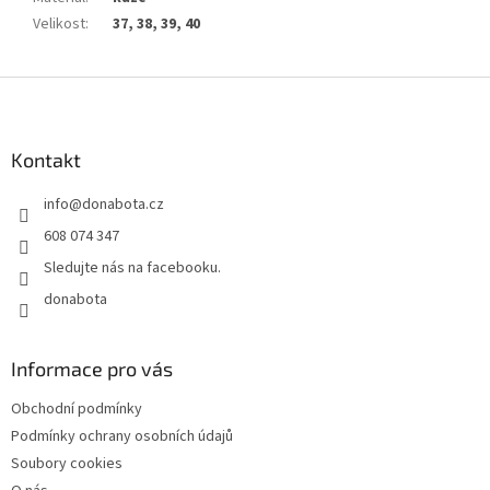
Velikost
:
37, 38, 39, 40
Z
á
p
a
Kontakt
t
info
@
donabota.cz
í
608 074 347
Sledujte nás na facebooku.
donabota
Informace pro vás
Obchodní podmínky
Podmínky ochrany osobních údajů
Soubory cookies