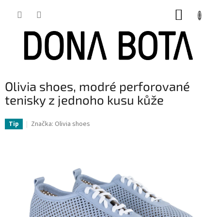
Přejít
NÁKUP
na
obsah
KOŠÍK
Olivia shoes, modré perforované
tenisky z jednoho kusu kůže
Značka:
Olivia shoes
Tip