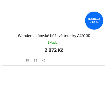
3 590 Kč
–20 %
Wonders, dámské béžové tenisky A24100
Skladem
2 872 Kč
38
39
40