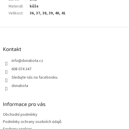
Materiál
:
kůže
Velikost
:
36, 37, 38, 39, 40, 41
Z
á
p
a
Kontakt
t
info
@
donabota.cz
í
608 074 347
Sledujte nás na facebooku.
donabota
Informace pro vás
Obchodní podmínky
Podmínky ochrany osobních údajů
Soubory cookies