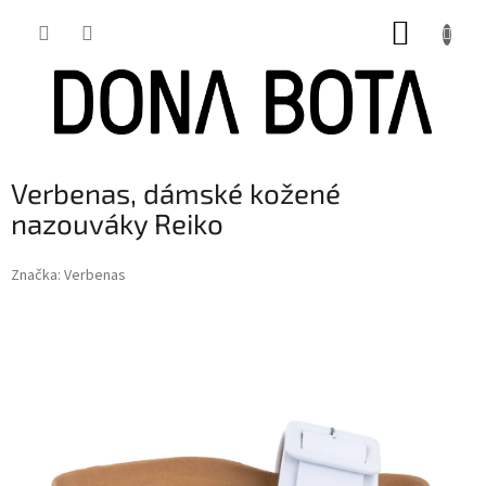
Přejít
NÁKUP
na
obsah
KOŠÍK
Verbenas, dámské kožené
nazouváky Reiko
Značka:
Verbenas