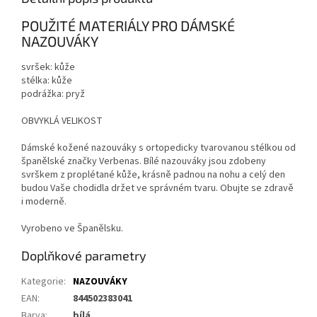
POUŽITÉ MATERIÁLY PRO DÁMSKÉ
NAZOUVÁKY
svršek: kůže
stélka: kůže
podrážka: pryž
OBVYKLÁ VELIKOST
Dámské kožené nazouváky s ortopedicky tvarovanou stélkou od
španělské značky Verbenas. Bílé nazouváky jsou zdobeny
svrškem z proplétané kůže, krásně padnou na nohu a celý den
budou Vaše chodidla držet ve správném tvaru. Obujte se zdravě
i moderně.
Vyrobeno ve Španělsku.
Doplňkové parametry
Kategorie
:
NAZOUVÁKY
EAN
:
844502383041
Barva
:
bílá