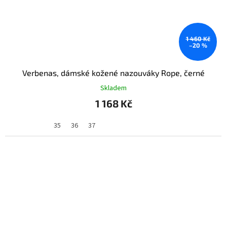
1 460 Kč
–20 %
Verbenas, dámské kožené nazouváky Rope, černé
Skladem
1 168 Kč
35
36
37