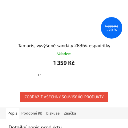
1 699 Kč
–20 %
Tamaris, vyvýšené sandály 28364 espadrilky
Skladem
1 359 Kč
37
ZOBRAZIT VŠECHNY SOUVISEJÍCÍ PRODUKTY
Popis
Podobné (8)
Diskuze
Značka
Detailní popis produktu