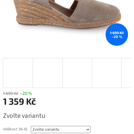
1 699 Kč
–20 %
1 699 Kč
–20 %
1 359 Kč
Měrná
Zvolte variantu
cena:
Velikost 36-41