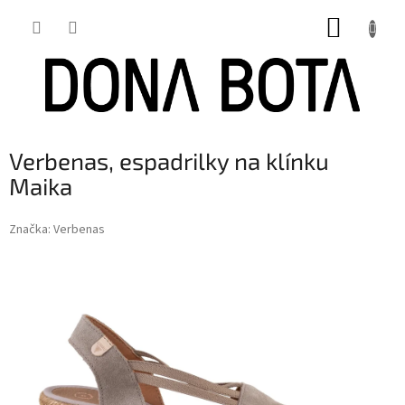
Přejít
NÁKUP
na
obsah
KOŠÍK
Verbenas, espadrilky na klínku
Maika
Značka:
Verbenas