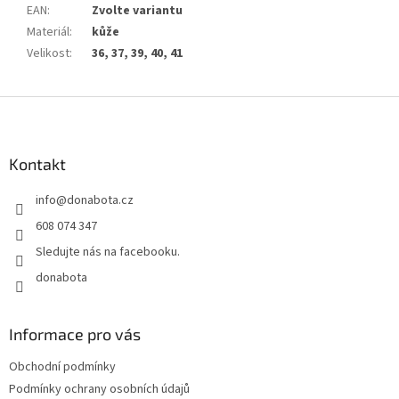
EAN
:
Zvolte variantu
Materiál
:
kůže
Velikost
:
36, 37, 39, 40, 41
Z
á
p
a
Kontakt
t
info
@
donabota.cz
í
608 074 347
Sledujte nás na facebooku.
donabota
Informace pro vás
Obchodní podmínky
Podmínky ochrany osobních údajů