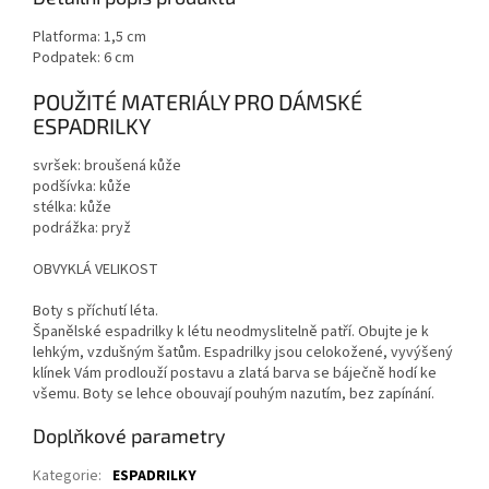
Platforma: 1,5 cm
Podpatek: 6 cm
POUŽITÉ MATERIÁLY PRO DÁMSKÉ
ESPADRILKY
svršek: broušená kůže
podšívka: kůže
stélka: kůže
podrážka: pryž
OBVYKLÁ VELIKOST
Boty s příchutí léta.
Španělské espadrilky k létu neodmyslitelně patří. Obujte je k
lehkým, vzdušným šatům. Espadrilky jsou celokožené, vyvýšený
klínek Vám prodlouží postavu a zlatá barva se báječně hodí ke
všemu. Boty se lehce obouvají pouhým nazutím, bez zapínání.
Doplňkové parametry
Kategorie
:
ESPADRILKY