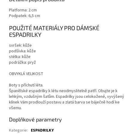
Platforma: 2 cm
Podpatek: 6,5 cm
POUŽITÉ MATERIÁLY PRO DÁMSKÉ
ESPADRILKY
svršek: kůže
podšívka: kůže
stélka: kůže
podrážka: pryž
OBVYKLÁ VELIKOST
Boty s příchutí léta.
Španělské espadrilky k létu neodmyslitelně patří. Obujte je k
lehkým, vzdušným šatům. Espadrilky jsou celokožené, vyvýšený
klínek Vám prodlouží postavu a zlatá barva se báječně hodí ke
všemu.
Doplňkové parametry
Kategorie
:
ESPADRILKY