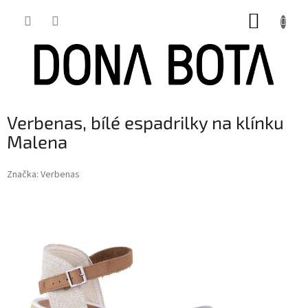
Přejít
NÁKUP
na
obsah
KOŠÍK
Verbenas, bílé espadrilky na klínku
Malena
Značka:
Verbenas