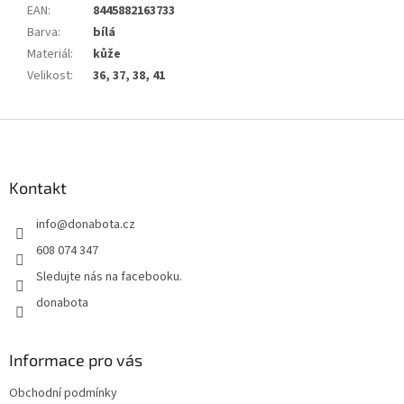
EAN
:
8445882163733
Barva
:
bílá
Materiál
:
kůže
Velikost
:
36, 37, 38, 41
Z
á
p
a
Kontakt
t
info
@
donabota.cz
í
608 074 347
Sledujte nás na facebooku.
donabota
Informace pro vás
Obchodní podmínky