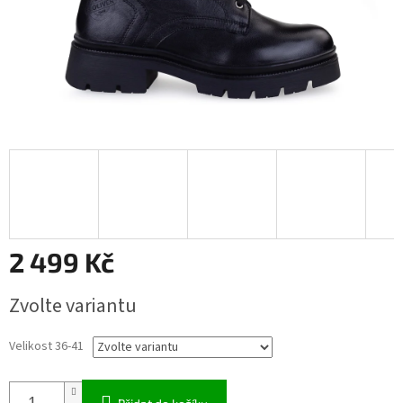
2 499 Kč
Měrná
Zvolte variantu
cena:
Velikost 36-41