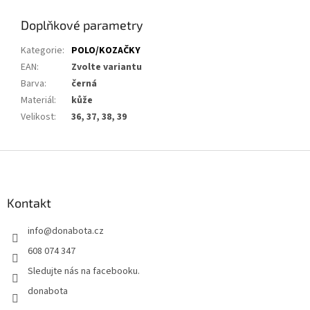
Doplňkové parametry
Kategorie
:
POLO/KOZAČKY
EAN
:
Zvolte variantu
Barva
:
černá
Materiál
:
kůže
Velikost
:
36, 37, 38, 39
Z
á
p
a
Kontakt
t
info
@
donabota.cz
í
608 074 347
Sledujte nás na facebooku.
donabota