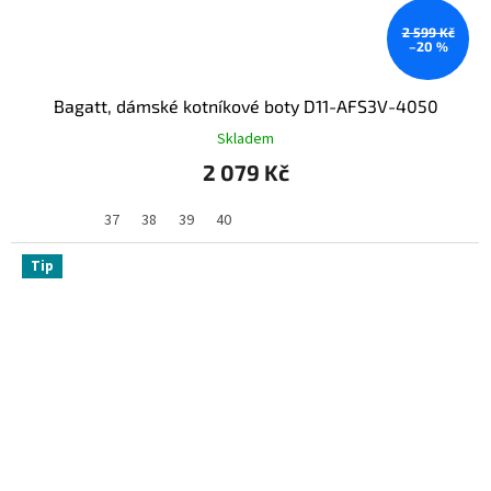
2 599 Kč
–20 %
Bagatt, dámské kotníkové boty D11-AFS3V-4050
Skladem
2 079 Kč
37
38
39
40
Tip