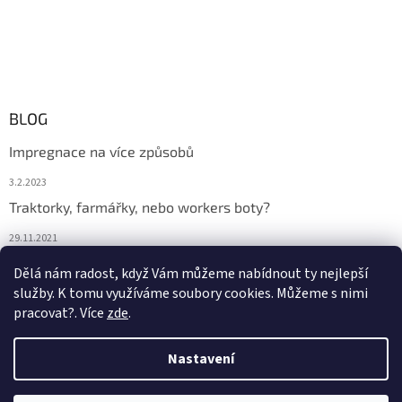
BLOG
Impregnace na více způsobů
3.2.2023
Traktorky, farmářky, nebo workers boty?
29.11.2021
Boty na podzim
Dělá nám radost, když Vám můžeme nabídnout ty nejlepší
služby. K tomu využíváme soubory cookies. Můžeme s nimi
29.11.2021
pracovat?. Více
zde
.
Nastavení
Vytvořil Shoptet