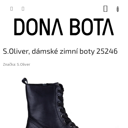
Přejít
NÁKUP
na
obsah
KOŠÍK
S.Oliver, dámské zimní boty 25246
Značka:
S.Oliver