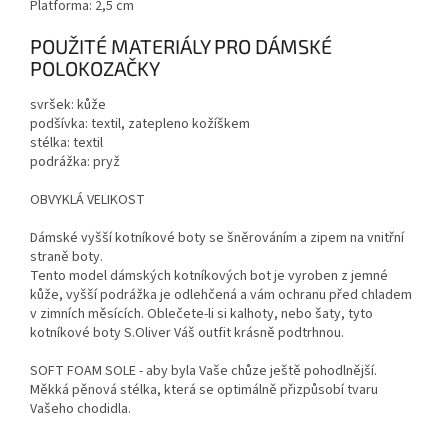
Platforma: 2,5 cm
POUŽITÉ MATERIÁLY PRO DÁMSKÉ
POLOKOZAČKY
svršek: kůže
podšívka: textil, zatepleno kožíškem
stélka: textil
podrážka: pryž
OBVYKLÁ VELIKOST
Dámské vyšší kotníkové boty se šněrováním a zipem na vnitřní
straně boty.
Tento model dámských kotníkových bot je vyroben z jemné
kůže, vyšší podrážka je odlehčená a vám ochranu před chladem
v zimních měsících. Oblečete-li si kalhoty, nebo šaty, tyto
kotníkové boty S.Oliver Váš outfit krásně podtrhnou.
SOFT FOAM SOLE - aby byla Vaše chůze ještě pohodlnější.
Měkká pěnová stélka, která se optimálně přizpůsobí tvaru
Vašeho chodidla.