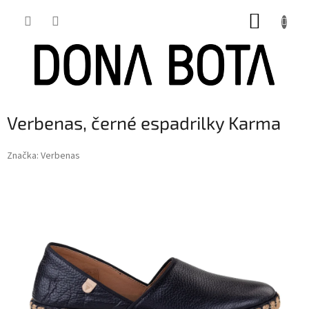
Přejít
NÁKUP
na
obsah
KOŠÍK
Verbenas, černé espadrilky Karma
Značka:
Verbenas