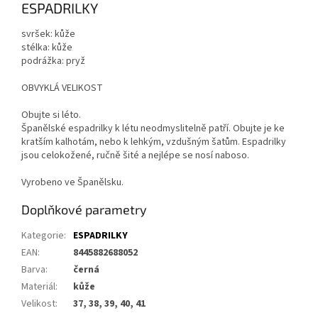
ESPADRILKY
svršek: kůže
stélka: kůže
podrážka: pryž
OBVYKLÁ VELIKOST
Obujte si léto.
Španělské espadrilky k létu neodmyslitelně patří. Obujte je ke
kratším kalhotám, nebo k lehkým, vzdušným šatům. Espadrilky
jsou celokožené, ručně šité a nejlépe se nosí naboso.
Vyrobeno ve Španělsku.
Doplňkové parametry
Kategorie
:
ESPADRILKY
EAN
:
8445882688052
Barva
:
černá
Materiál
:
kůže
Velikost
:
37, 38, 39, 40, 41