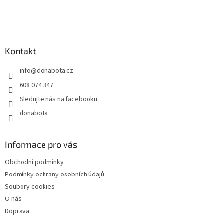
Z
á
p
a
Kontakt
t
info
@
donabota.cz
í
608 074 347
Sledujte nás na facebooku.
donabota
Informace pro vás
Obchodní podmínky
Podmínky ochrany osobních údajů
Soubory cookies
O nás
Doprava